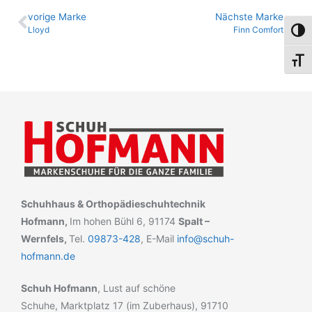
vo­ri­ge Marke
Nächste Marke
Lloyd
Finn Comfort
Umsch
Schri
Schuhhaus & Orthopädieschuhtechnik
Hofmann,
Im hohen Bühl 6, 91174
Spalt –
Wernfels,
Tel.
09873-428
, E-Mail
info@schuh-
hofmann.de
Schuh Hofmann
, Lust auf schöne
Schuhe, Marktplatz 17 (im Zuberhaus), 91710