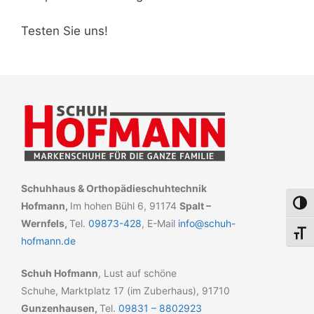
Testen Sie uns!
Schuhhaus & Orthopädieschuhtechnik
Umsch
Hofmann,
Im hohen Bühl 6, 91174
Spalt –
Wernfels,
Tel.
09873-428
, E-Mail
info@schuh-
Schri
hofmann.de
Schuh Hofmann
, Lust auf schöne
Schuhe, Marktplatz 17 (im Zuberhaus), 91710
Gunzenhausen,
Tel.
09831 – 8802923